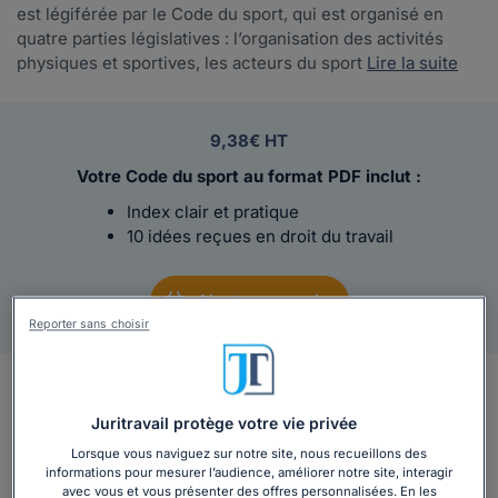
est légiférée par le Code du sport, qui est organisé en
quatre parties législatives : l’organisation des activités
physiques et sportives, les acteurs du sport
Lire la suite
9,38€ HT
Votre Code du sport au format PDF inclut :
Index clair et pratique
10 idées reçues en droit du travail
Ajouter au panier
Reporter sans choisir
En bref
Juritravail protège votre vie privée
Code du sport
:
Lorsque vous naviguez sur notre site, nous recueillons des
informations pour mesurer l’audience, améliorer notre site, interagir
avec vous et vous présenter des offres personnalisées. En les
La pratique des activités physiques et sportives est