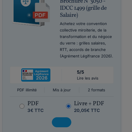
Brochure N°3050 -
IDCC 1499 (grille de
Salaire)
Achetez votre convention
collective miroiterie, de la
transformation et du négoce
du verre : grilles salaires,
RTT, accords de branche
(Agrément Légifrance 2026).
5/5
Lire les avis
PDF illimité
Mis à jour
2 formats
PDF
Livre + PDF
3€ TTC
20,05€ TTC