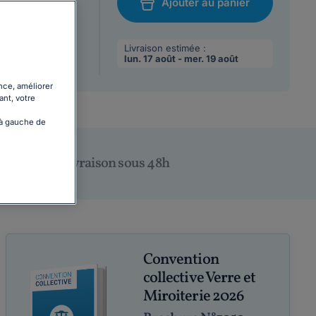
Ajouter au panier
/08/2026
chat
 max par
Livraison estimée :
lun. 17 août - mer. 19 août
nce, améliorer
ant, votre
 à gauche de
Livraison sous 48h
Convention
collective Verre et
Miroiterie 2026