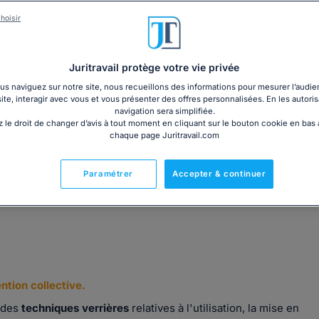
3€ TTC
cm)
Garantie à jour au 08
hoisir
Imprimé le jour de l'a
Livre + PDF
Expédition en 24/48h
Chronopost
20,05€ TTC
Juritravail protège votre vie privée
s naviguez sur notre site, nous recueillons des informations pour mesurer l’audie
site, interagir avec vous et vous présenter des offres personnalisées. En les autoris
navigation sera simplifiée.
 le droit de changer d’avis à tout moment en cliquant sur le bouton cookie en bas
chaque page Juritravail.com
Fabriqué en France
Paramétrer
Accepter & continuer
ntion collective.
n des
techniques verrières
relatives à l'utilisation, la mise en