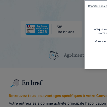
Reporter sans c
5/5
Lorsque vou
Lire les avis
notre 
Vous avez
Agrément Légifrance
En bref
Retrouvez tous les avantages spécifiques à votre Conve
Votre entreprise a comme activité principale l'applicatio