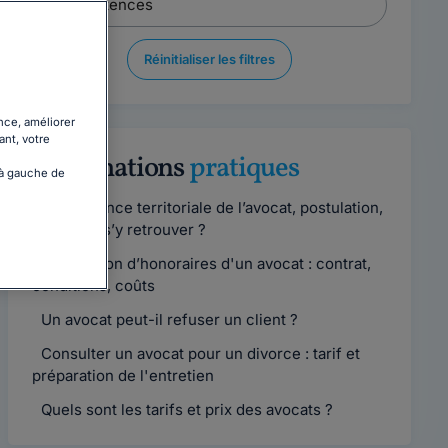
Réinitialiser les filtres
nce, améliorer
ant, votre
Informations
pratiques
 à gauche de
Compétence territoriale de l’avocat, postulation,
comment s’y retrouver ?
Convention d’honoraires d'un avocat : contrat,
conditions, coûts
Un avocat peut-il refuser un client ?
Consulter un avocat pour un divorce : tarif et
préparation de l'entretien
Quels sont les tarifs et prix des avocats ?