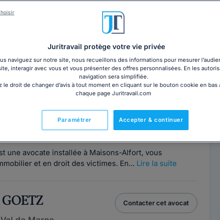
e COURTAUD
Contacter cet avocat
hoisir
 Val de Marne
urice, 94410
Juritravail protège votre vie privée
s naviguez sur notre site, nous recueillons des informations pour mesurer l’audie
site, interagir avec vous et vous présenter des offres personnalisées. En les autoris
STELLON
navigation sera simplifiée.
Contacter cet avocat
 le droit de changer d’avis à tout moment en cliquant sur le bouton cookie en bas
chaque page Juritravail.com
 Val de Marne
Alfort, 94700
Paramétrer
Accepter & continuer
e
 une avocate installée à Maisons-Alfort, vous
immobilier et en droit des victimes. En...
Lire la suite
s GOETZ
Contacter cet avocat