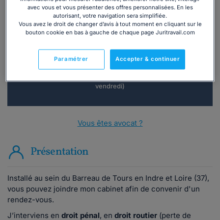
avec vous et vous présenter des offres personnalisées. En les
Vous souhaitez une consultation par
autorisant, votre navigation sera simplifiée.
Vous avez le droit de changer d’avis à tout moment en cliquant sur le
téléphone ?
bouton cookie en bas à gauche de chaque page Juritravail.com
Consulter immédiatement
Paramétrer
Accepter & continuer
ou appelez le
01 75 75 42 33
(8h à 21h du lundi au
vendredi)
Vous êtes avocat ?
Présentation
Installé au sein du Barreau de Tours en Indre et Loire (37),
vous pouvez joindre mon cabinet afin de convenir d'un
rendez-vous.
J’interviens en
droit pénal
, en
droit routier
(perte de