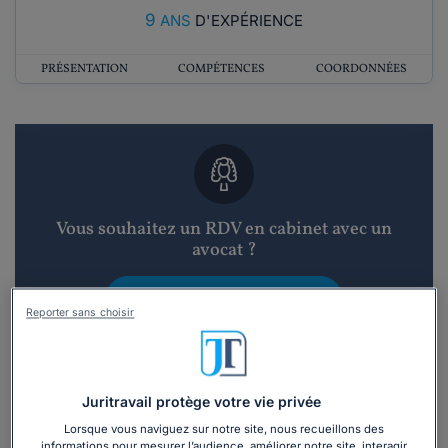
9
ANS
D'EXPÉRIENCE
PRÉSENTATION
COMPÉTENCES
COORDONNÉES
Vous souhaitez un RDV en cabinet avec un
avocat ?
Recevoir des devis d'avocats
Reporter sans choisir
3 devis en 48h
Juritravail protège votre vie privée
Lorsque vous naviguez sur notre site, nous recueillons des
informations pour mesurer l’audience, améliorer notre site, interagir