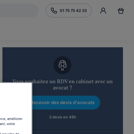
01 75 75 42 33
Vous souhaitez un RDV en cabinet avec un
avocat ?
Recevoir des devis d'avocats
3 devis en 48h
nce, améliorer
ant, votre
 à gauche de