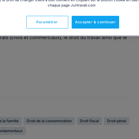
chaque page Juritravail.com
Paramétrer
Accepter & continuer
tout le droit des Affaires, aussi bien en conseil qu'en
ats (civils et commerciaux), le droit du travail ainsi que le
e la famille
Droit de la consommation
Droit fiscal
Droit pénal
fondamentaux