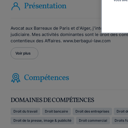
Présentation
Avocat aux Barreaux de Paris et d'Alger, j'interviens dans 
judiciaire. Mes activités dominantes sont le droit des contr
contentieux des Affaires. www.berbagui-law.com
Voir plus
Compétences
DOMAINES DE COMPÉTENCES
Droit du travail
Droit bancaire
Droit des entreprises
Droit d
Droit de la presse, image & publicité
Droit commercial
Droits 