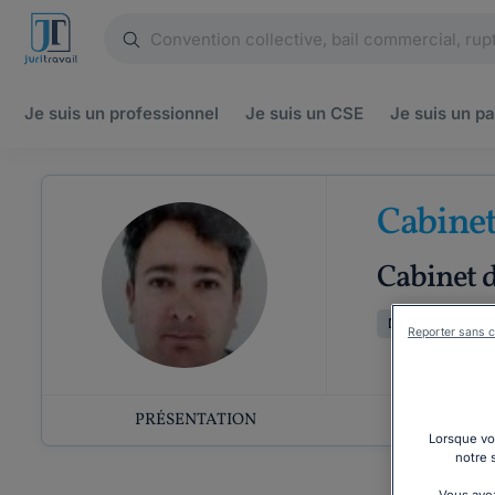
Je suis un
professionnel
Je suis un
CSE
Je suis un
pa
Cabinet
Cabinet d
Droit pénal
D
Reporter sans c
PRÉSENTATION
COMP
Lorsque vou
notre 
Vous avez