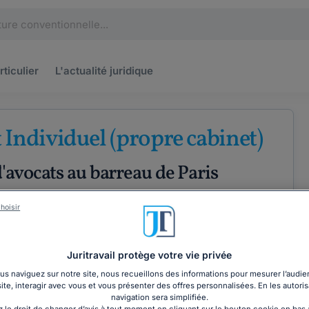
rticulier
L'actualité
juridique
 Individuel (propre cabinet)
'avocats au barreau de Paris
roit fiscal
Droit des entreprises
hoisir
Juritravail protège votre vie privée
ÉTENCES
COORDONNÉES
s naviguez sur notre site, nous recueillons des informations pour mesurer l’audie
site, interagir avec vous et vous présenter des offres personnalisées. En les autoris
navigation sera simplifiée.
 le droit de changer d’avis à tout moment en cliquant sur le bouton cookie en bas