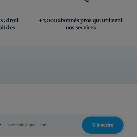
és
: droit
+ 3 000 abonnés pros qui utilisent
oit des
nos services
S'inscrire