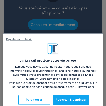
Vous souhaitez une consultation par
téléphone ?
Consulter immédiatement
ou appelez le
01 75 75 42 33
(8h à 21h du lundi au
Reporter sans choisir
vendredi)
Vous êtes avocat ?
Juritravail protège votre vie privée
Lorsque vous naviguez sur notre site, nous recueillons des
informations pour mesurer l’audience, améliorer notre site, interagir
Présentation
avec vous et vous présenter des offres personnalisées. En les
autorisant, votre navigation sera simplifiée.
Vous avez le droit de changer d’avis à tout moment en cliquant sur le
Issue d'une famille
biterroise
depuis cinq générations, j'ai
bouton cookie en bas à gauche de chaque page Juritravail.com
effectué mes études de
droit à l'Université de Toulouse
Capitole
avant de prêter serment en 1992 devant la
Cour
Paramétrer
Accepter & continuer
d'Appel de Montpellier.