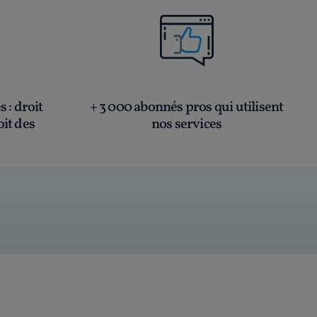
és
: droit
+ 3 000 abonnés pros qui utilisent
oit des
nos services