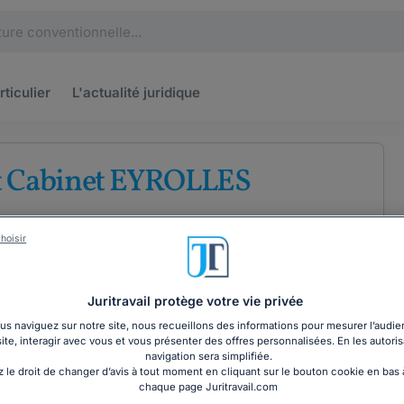
rticulier
L'actualité
juridique
t Cabinet EYROLLES
'avocats au barreau de Paris
hoisir
ommation
Droit bancaire
Droit des entreprises
Juritravail protège votre vie privée
s naviguez sur notre site, nous recueillons des informations pour mesurer l’audie
COORDONNÉES
site, interagir avec vous et vous présenter des offres personnalisées. En les autoris
navigation sera simplifiée.
 le droit de changer d’avis à tout moment en cliquant sur le bouton cookie en bas
chaque page Juritravail.com