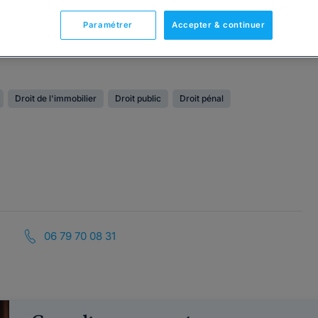
Paramétrer
Accepter & continuer
Droit de l'immobilier
Droit public
Droit pénal
06 79 70 08 31