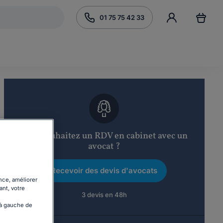
01 75 75 42 33
Vous souhaitez un RDV en cabinet avec un
avocat ?
Recevoir des devis d'avocats
nce, améliorer
ant, votre
3 devis en 48h
 à gauche de