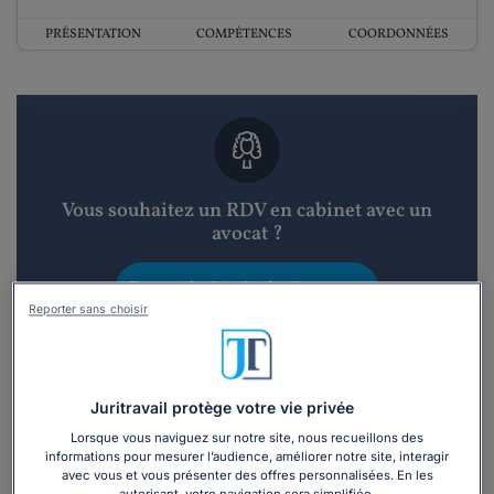
PRÉSENTATION
COMPÉTENCES
COORDONNÉES
Vous souhaitez un RDV en cabinet avec un
avocat ?
Recevoir des devis d'avocats
Reporter sans choisir
3 devis en 48h
Juritravail protège votre vie privée
Lorsque vous naviguez sur notre site, nous recueillons des
informations pour mesurer l’audience, améliorer notre site, interagir
avec vous et vous présenter des offres personnalisées. En les
Vous souhaitez une consultation par