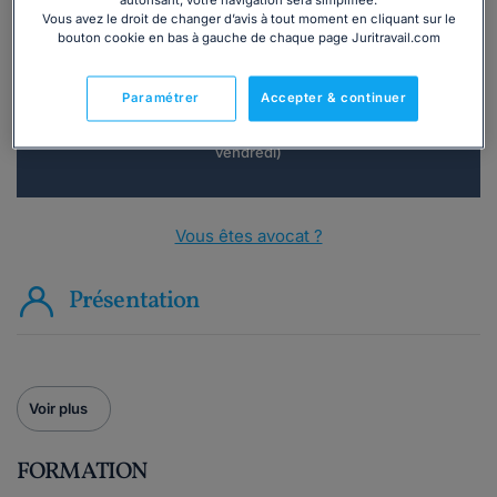
autorisant, votre navigation sera simplifiée.
téléphone ?
Vous avez le droit de changer d’avis à tout moment en cliquant sur le
bouton cookie en bas à gauche de chaque page Juritravail.com
Consulter immédiatement
Paramétrer
Accepter & continuer
ou appelez le
01 75 75 42 33
(8h à 21h du lundi au
vendredi)
Vous êtes avocat ?
Présentation
Voir plus
FORMATION