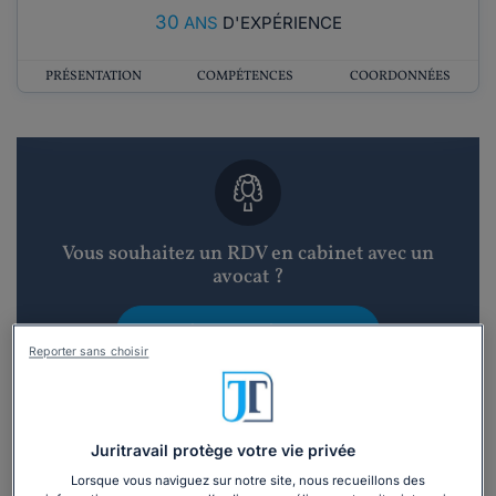
30
ANS
D'EXPÉRIENCE
PRÉSENTATION
COMPÉTENCES
COORDONNÉES
Vous souhaitez un RDV en cabinet avec un
avocat ?
Recevoir des devis d'avocats
Reporter sans choisir
3 devis en 48h
Juritravail protège votre vie privée
Lorsque vous naviguez sur notre site, nous recueillons des