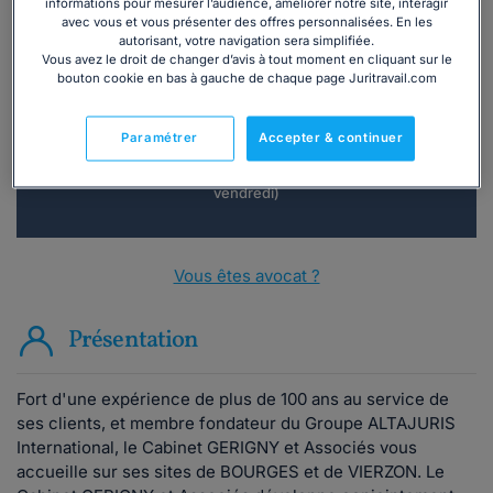
informations pour mesurer l’audience, améliorer notre site, interagir
avec vous et vous présenter des offres personnalisées. En les
Vous souhaitez une consultation par
autorisant, votre navigation sera simplifiée.
téléphone ?
Vous avez le droit de changer d’avis à tout moment en cliquant sur le
bouton cookie en bas à gauche de chaque page Juritravail.com
Consulter immédiatement
Paramétrer
Accepter & continuer
ou appelez le
01 75 75 42 33
(8h à 21h du lundi au
vendredi)
Vous êtes avocat ?
Présentation
Fort d'une expérience de plus de 100 ans au service de
ses clients, et membre fondateur du Groupe ALTAJURIS
International, le Cabinet GERIGNY et Associés vous
accueille sur ses sites de BOURGES et de VIERZON. Le