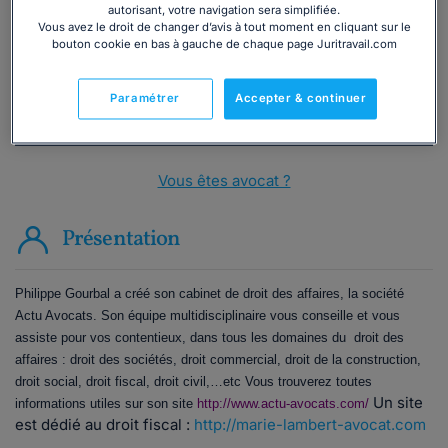
autorisant, votre navigation sera simplifiée.
Vous avez le droit de changer d’avis à tout moment en cliquant sur le
Consulter immédiatement
bouton cookie en bas à gauche de chaque page Juritravail.com
ou appelez le
01 75 75 42 33
(8h à 21h du lundi au
Paramétrer
Accepter & continuer
vendredi)
Vous êtes avocat ?
Présentation
Philippe Gourbal a créé son cabinet de droit des affaires, la société
Actu Avocats. Son équipe multidisciplinaire vous conseille et vous
assiste pour vos contentieux, dans tous les domaines du
droit des
affaires : droit des sociétés, droit commercial, droit de la construction,
droit social, droit fiscal, droit civil,…etc Vous trouverez toutes
Un site
informations utiles sur son site
http://www.actu-avocats.com/
est dédié au droit fiscal :
http://marie-lambert-avocat.com