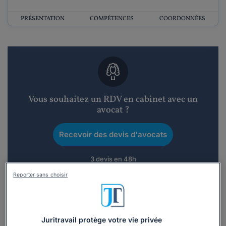
PRÉSENTATION
COMPÉTENCES
COORDONNÉES
Vous souhaitez un RDV en cabinet avec un
avocat ?
Recevoir des devis d'avocats
3 devis en 48h
Reporter sans choisir
Juritravail protège votre vie privée