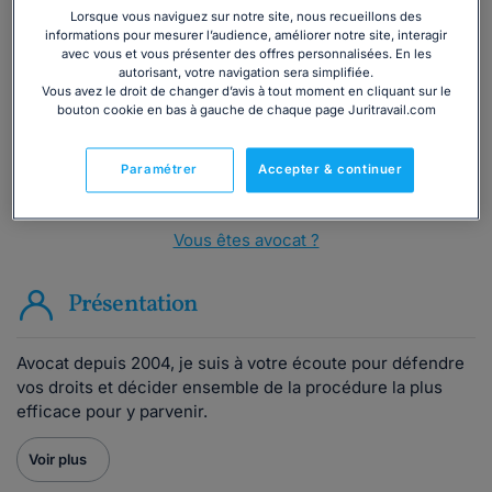
Vous souhaitez une consultation par
Lorsque vous naviguez sur notre site, nous recueillons des
téléphone ?
informations pour mesurer l’audience, améliorer notre site, interagir
avec vous et vous présenter des offres personnalisées. En les
autorisant, votre navigation sera simplifiée.
Consulter immédiatement
Vous avez le droit de changer d’avis à tout moment en cliquant sur le
bouton cookie en bas à gauche de chaque page Juritravail.com
ou appelez le
01 75 75 42 33
(8h à 21h du lundi au
vendredi)
Paramétrer
Accepter & continuer
Vous êtes avocat ?
Présentation
Avocat depuis 2004, je suis à votre écoute pour défendre
vos droits et décider ensemble de la procédure la plus
efficace pour y parvenir.
Voir plus