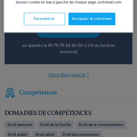
bouton cookie en bas à gauche de chaque page Juritravail.com
Vous souhaitez une consultation par
téléphone ?
Paramétrer
Accepter & continuer
Consulter immédiatement
ou appelez le
01 75 75 42 33
(8h à 21h du lundi au
vendredi)
Vous êtes avocat ?
Compétences
DOMAINES DE COMPÉTENCES
Droit bancaire
Droit de la famille
Droit de la consommation
Droit public
Droit pénal
Droit des assurances