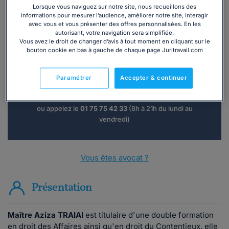
Lorsque vous naviguez sur notre site, nous recueillons des
informations pour mesurer l’audience, améliorer notre site, interagir
avec vous et vous présenter des offres personnalisées. En les
autorisant, votre navigation sera simplifiée.
Vous avez le droit de changer d’avis à tout moment en cliquant sur le
Vous souhaitez une consultation par
bouton cookie en bas à gauche de chaque page Juritravail.com
téléphone ?
Paramétrer
Accepter & continuer
Consulter immédiatement
ou appelez le
01 75 75 42 33
(8h à 21h du lundi au
vendredi)
Vous êtes avocat ?
Présentation
Maître Aziza TRAIAI
est titulaire d'une double formation
en droit des Affaires ainsi qu'en droit du Contentieux, elle