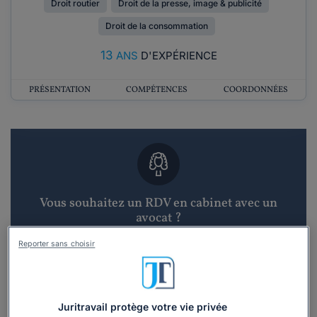
Droit routier
Droit de la presse, image & publicité
Droit de la consommation
13
ANS
D'EXPÉRIENCE
PRÉSENTATION
COMPÉTENCES
COORDONNÉES
Vous souhaitez un RDV en cabinet avec un
avocat ?
Reporter sans choisir
Recevoir des devis d'avocats
3 devis en 48h
Juritravail protège votre vie privée