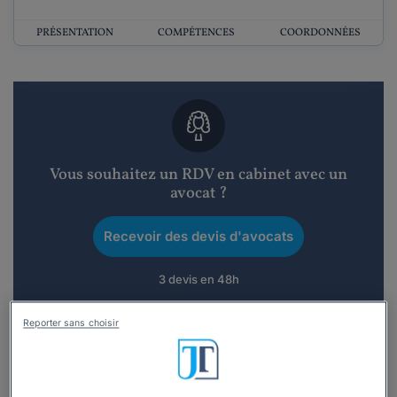
PRÉSENTATION
COMPÉTENCES
COORDONNÉES
Vous souhaitez un RDV en cabinet avec un
avocat ?
Recevoir des devis d'avocats
3 devis en 48h
Reporter sans choisir