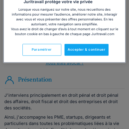
Vous souhaitez une consultation par
Juritravail protège votre vie privée
téléphone ?
Lorsque vous naviguez sur notre site, nous recueillons des
informations pour mesurer l’audience, améliorer notre site, interagir
avec vous et vous présenter des offres personnalisées. En les
Consulter immédiatement
autorisant, votre navigation sera simplifiée.
Vous avez le droit de changer d’avis à tout moment en cliquant sur le
bouton cookie en bas à gauche de chaque page Juritravail.com
ou appelez le
01 75 75 42 33
(8h à 21h du lundi au
vendredi)
Paramétrer
Accepter & continuer
Vous êtes avocat ?
Présentation
J'interviens principalement en droit pénal et droit pénal
des affaires, droit fiscal et droit des entreprises et droit
des sociétés.
Ainsi, j'accompagne les PME, startups, dirigeants et
particuliers dans toutes les problématiques liées à la vie