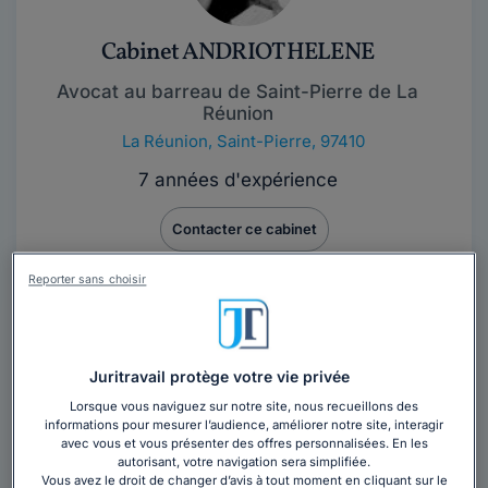
Cabinet ANDRIOT HELENE
Avocat au barreau de Saint-Pierre de La
Réunion
La Réunion
,
Saint-Pierre, 97410
7 années d'expérience
Contacter ce cabinet
Reporter sans choisir
Vous souhaitez rencontrer un avocat en
cabinet dans la région DROM ?
Obtenez 3 devis d'avocats près de chez vous
Juritravail protège votre vie privée
sous 48 heures.
Lorsque vous naviguez sur notre site, nous recueillons des
informations pour mesurer l’audience, améliorer notre site, interagir
Trouver un avocat
avec vous et vous présenter des offres personnalisées. En les
autorisant, votre navigation sera simplifiée.
Vous avez le droit de changer d’avis à tout moment en cliquant sur le