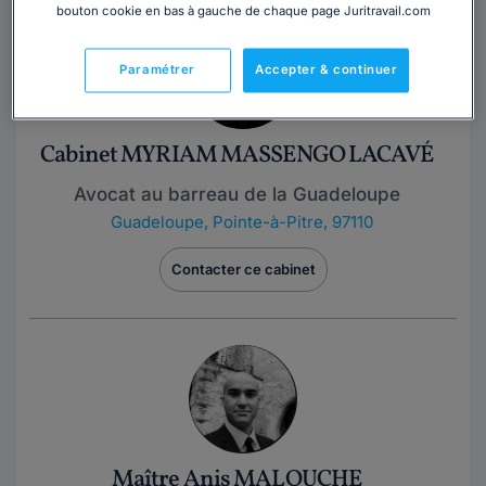
bouton cookie en bas à gauche de chaque page Juritravail.com
Paramétrer
Accepter & continuer
Cabinet MYRIAM MASSENGO LACAVÉ
Avocat au barreau de la Guadeloupe
Guadeloupe
,
Pointe-à-Pitre, 97110
Contacter ce cabinet
Maître Anis MALOUCHE