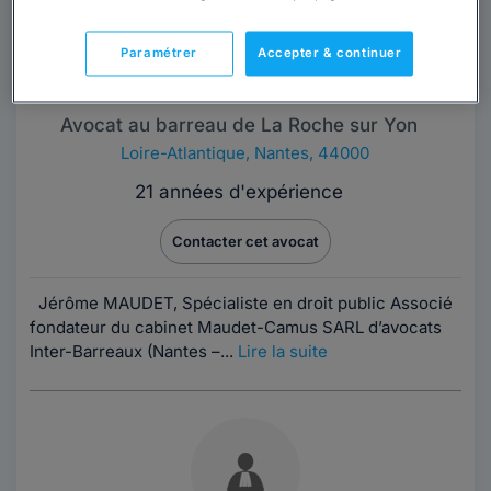
Paramétrer
Accepter & continuer
Maître Jérôme MAUDET
Avocat au barreau de La Roche sur Yon
Loire-Atlantique
,
Nantes, 44000
21 années d'expérience
Contacter cet avocat
Jérôme MAUDET, Spécialiste en droit public Associé
fondateur du cabinet Maudet-Camus SARL d’avocats
Inter-Barreaux (Nantes –...
Lire la suite