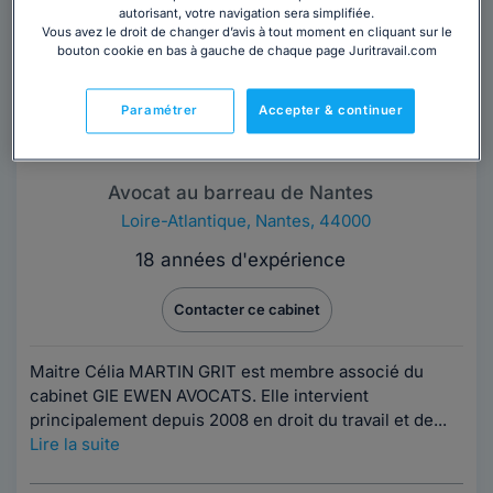
autorisant, votre navigation sera simplifiée.
Vous avez le droit de changer d’avis à tout moment en cliquant sur le
bouton cookie en bas à gauche de chaque page Juritravail.com
Paramétrer
Accepter & continuer
Cabinet CELIA MARTIN GRIT
Avocat au barreau de Nantes
Loire-Atlantique
,
Nantes, 44000
18 années d'expérience
Contacter ce cabinet
Maitre Célia MARTIN GRIT est membre associé du
cabinet GIE EWEN AVOCATS. Elle intervient
principalement depuis 2008 en droit du travail et de...
Lire la suite