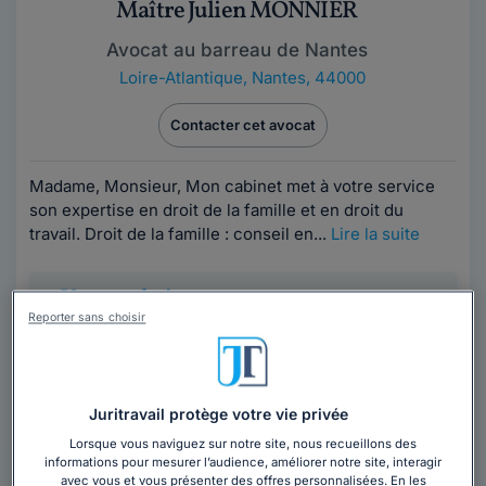
Maître Julien MONNIER
Avocat au barreau de Nantes
Loire-Atlantique
,
Nantes, 44000
Contacter cet avocat
Madame, Monsieur, Mon cabinet met à votre service
son expertise en droit de la famille et en droit du
travail. Droit de la famille : conseil en...
Lire la suite
Vous souhaitez rencontrer un avocat en
cabinet à Rezé ?
Reporter sans choisir
Obtenez 3 devis d'avocats près de chez vous
sous 48 heures.
Juritravail protège votre vie privée
Trouver un avocat
Lorsque vous naviguez sur notre site, nous recueillons des
informations pour mesurer l’audience, améliorer notre site, interagir
avec vous et vous présenter des offres personnalisées. En les