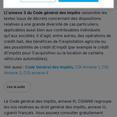
En bref
L\'annexe 3 du Code général des impôts
rassemble les
textes issus de décrets concernant des dispositions
relatives à une grande diversité de cas particuliers,
applicables aussi bien aux contribuables individuels
qu\'aux sociétés. Il s\'agit, entre autres, des opérations de
crédit-bail, des bénéfices de l\'exploitation agricole ou
des possibilités de crédit d\'impôt (par exemple le crédit
d\'impôts pour l\'acquisition ou la location de certains
véhicules automobiles).
Voir aussi :
Code Général des Impôts
,
CGI Annexe 1
,
CGI
Annexe 2
,
CGI annexe 4
Lire la suite
Le Code général des impôts, annexe III, CGIANIII regroupe
les lois relatives au droit général des impôts, annexe iii,
cgianiii français. Vous pouvez consulter gratuitement