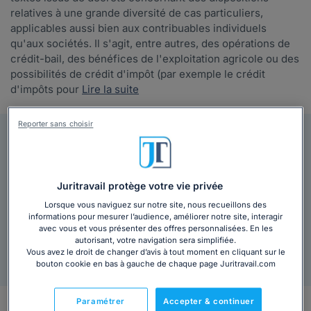
relatives à une grande diversité de cas particuliers,
applicables aussi bien aux contribuables individuels
qu'aux sociétés. Il s'agit, entre autres, des opérations de
crédit-bail, des bénéfices de l'exploitation agricole ou des
possibilités de crédit d'impôt (par exemple le crédit
d'impôts pour
Lire la suite
Reporter sans choisir
9,38€ HT
Votre Code général des impôts, annexe III, CGIANIII au
format PDF inclut :
Juritravail protège votre vie privée
Index clair et pratique
Lorsque vous naviguez sur notre site, nous recueillons des
10 idées reçues en droit du travail
informations pour mesurer l’audience, améliorer notre site, interagir
avec vous et vous présenter des offres personnalisées. En les
autorisant, votre navigation sera simplifiée.
Ajouter au panier
Vous avez le droit de changer d’avis à tout moment en cliquant sur le
bouton cookie en bas à gauche de chaque page Juritravail.com
Paramétrer
Accepter & continuer