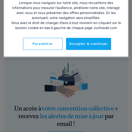
Lorsque vous naviguez sur notre site, nous recueillons des
Conventions en relation :
Convention bâtiment Etam
,
informations pour mesurer l’audience, améliorer notre site, interagir
avec vous et vous présenter des offres personnalisées. En les
Convention BTP
,
Convention cadre du bâtiment
,
autorisant, votre navigation sera simplifiée.
Convention Ouvriers moins 10 salariés
,
Convention
Vous avez le droit de changer d’avis à tout moment en cliquant sur le
Ouvriers +10 salariés
bouton cookie en bas à gauche de chaque page Juritravail.com
Lire la suite
Paramétrer
Accepter & continuer
Un accès à
votre convention collective
+
recevez
les alertes de mise à jour
par
email !