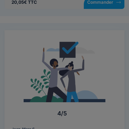
20,05€ TTC
Commander
4/5