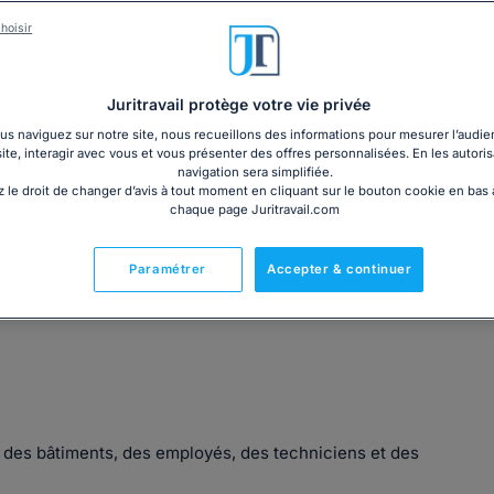
3€ TTC
cm)
Garantie à jour au 07
hoisir
Imprimé le jour de l'a
Livre + PDF
Expédition en 24/48h
Chronopost
30,60€ TTC
Juritravail protège votre vie privée
s naviguez sur notre site, nous recueillons des informations pour mesurer l’audie
site, interagir avec vous et vous présenter des offres personnalisées. En les autoris
navigation sera simplifiée.
 le droit de changer d’avis à tout moment en cliquant sur le bouton cookie en bas
chaque page Juritravail.com
Fabriqué en France
Paramétrer
Accepter & continuer
e des bâtiments, des employés, des techniciens et des