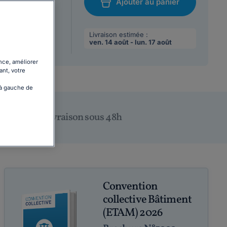
Ajouter au panier
/08/2026
chat
 max par
Livraison estimée :
ven. 14 août - lun. 17 août
nce, améliorer
ant, votre
 à gauche de
Livraison sous 48h
Convention
collective Bâtiment
(ETAM) 2026