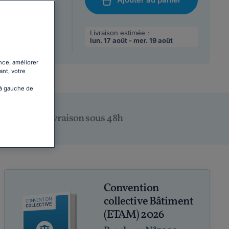
/08/2026
chat
 max par
Livraison estimée :
lun. 17 août - mer. 19 août
nce, améliorer
ant, votre
 à gauche de
Livraison sous 48h
Convention
collective Bâtiment
(ETAM) 2026