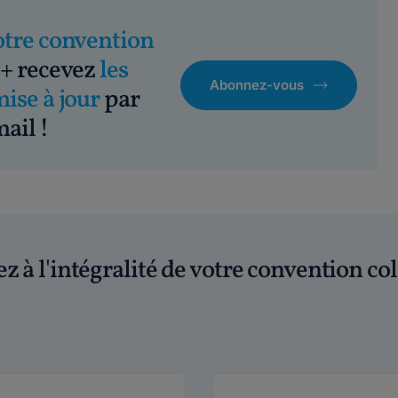
otre convention
+ recevez
les
Abonnez-vous
mise à jour
par
ail !
z à l'intégralité de votre convention col