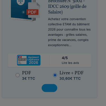
Brochure N°3002 -
IDCC 2609 (grille de
Salaire)
Achetez votre convention
collective ETAM du bâtiment
2026 pour connaître tous les
avantages : grilles salaires,
prime de vacances, congés
exceptionnels...
4/5
Lire les avis
PDF
Livre + PDF
3€ TTC
30,60€ TTC