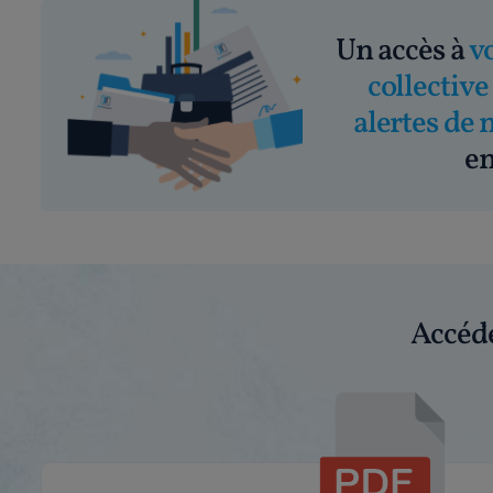
Un accès à
v
collective
alertes de 
em
Accéde