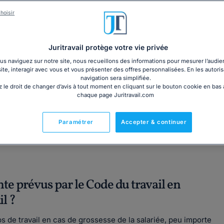
Garantie à jour au 08
hoisir
Imprimé le jour de l'a
Livre + PDF
Expédition en 24/48h
Chronopost
30,60€ TTC
Juritravail protège votre vie privée
s naviguez sur notre site, nous recueillons des informations pour mesurer l’audie
site, interagir avec vous et vous présenter des offres personnalisées. En les autoris
navigation sera simplifiée.
 le droit de changer d’avis à tout moment en cliquant sur le bouton cookie en bas
chaque page Juritravail.com
Fabriqué en France
Paramétrer
Accepter & continuer
nte prévus par le Code du travail en
l ?
ps de travail en cas de grossesse de la salariée, peu importe