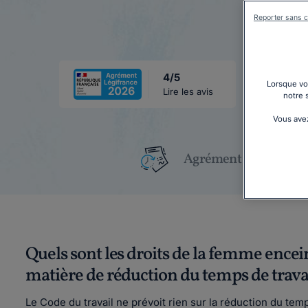
Reporter sans c
4/5
Lorsque vou
Lire les avis
notre 
Vous avez
Agrément Légifrance
Quels sont les droits de la femme encei
matière de réduction du temps de travai
Le Code du travail ne prévoit rien sur la réduction du tem