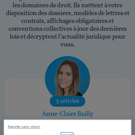
les domaines de droit. Ils mettent à votre
disposition des dossiers, modèles de lettres et
contrats, affichages obligatoires et
conventions collectives à jour des dernières
lois et décryptent l’actualité juridique pour
vous.
3 articles
Anne-Claire Bailly
Juriste
Reporter sans choisir