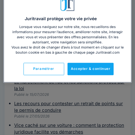
Juritravail protège votre vie privée
Présentation :
Lorsque vous naviguez sur notre site, nous recueillons des
Juriste référente au Pôle Professionnel de la Société
informations pour mesurer l’audience, améliorer notre site, interagir
Française de Protection Juridique, je m'intéresse au
avec vous et vous présenter des offres personnalisées. En les
droit des contrats et au droit des affaires. Ces
autorisant, votre navigation sera simplifiée.
Vous avez le droit de changer d’avis à tout moment en cliquant sur le
domaines occupent une place centrale dans la vie
bouton cookie en bas à gauche de chaque page Juritravail.com
économique et juridique, car ils encadrent et
sécurisent les relations entre les...
Paramétrer
Accepter & continuer
Mes derniers articles :
Le harcèlement de rue et les sanctions prévues par
la loi
Publié le 15/07/2026
Les recours pour contester un retrait de points sur
le permis de conduire
Publié le 27/05/2026
Vice caché sur une voiture : comment la protection
juridique facilite vos démarches