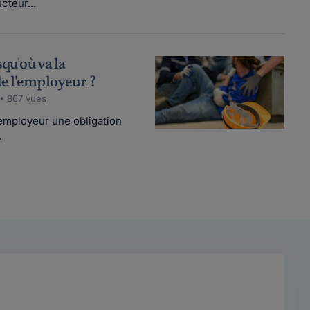
cteur...
squ'où va la
de l'employeur ?
• 867 vues
l'employeur une obligation
.