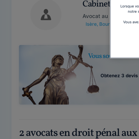
Cabinet CHAS
Lorsque vou
notre 
Avocat au barreau de 
Vous avez
Isère
,
Bourgoin-Jallieu,
Vous souhaitez re
Obtenez 3 devis 
2 avocats en droit pénal au