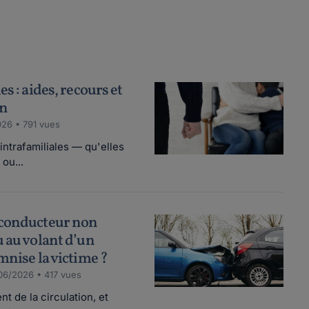
s : aides, recours et
on
26 • 791 vues
ntrafamiliales — qu'elles
ou...
 conducteur non
u au volant d’un
mnise la victime ?
06/2026 • 417 vues
t de la circulation, et