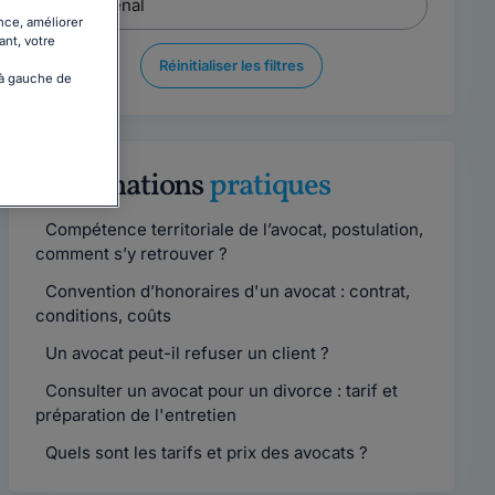
nce, améliorer
ant, votre
Réinitialiser les filtres
 à gauche de
Informations
pratiques
Compétence territoriale de l’avocat, postulation,
comment s’y retrouver ?
Convention d’honoraires d'un avocat : contrat,
conditions, coûts
Un avocat peut-il refuser un client ?
Consulter un avocat pour un divorce : tarif et
préparation de l'entretien
Quels sont les tarifs et prix des avocats ?