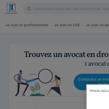
Je suis un
professionnel
Je suis un
CSE
Je suis un
pa
Trouvez un avocat en dro
1 avocat
Contactez un avo
01 75 
Reporter sans c