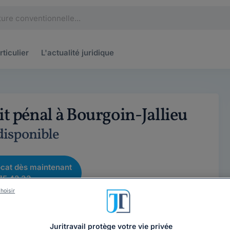
rticulier
L'actualité
juridique
it pénal à Bourgoin-Jallieu
 disponible
cat dès maintenant
75 42 33
hoisir
Juritravail protège votre vie privée