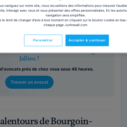
TEAU
Contacter ce cabinet
s naviguez sur notre site, nous recueillons des informations pour mesurer l’audie
site, interagir avec vous et vous présenter des offres personnalisées. En les autoris
Bourgoin-Jallieu
navigation sera simplifiée.
 le droit de changer d’avis à tout moment en cliquant sur le bouton cookie en bas
 38300
chaque page Juritravail.com
Paramétrer
Accepter & continuer
ncontrer un avocat en cabinet à Bourgoin-
Jallieu ?
d'avocats près de chez vous sous 48 heures.
Trouver un avocat
x alentours de Bourgoin-