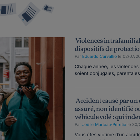
Violences intrafamiliale
dispositifs de protecti
Par
Eduardo Carvalho
le 02/07/20
Chaque année, les violences i
soient conjugales, parentales 
Accident causé par un
assuré, non identifié o
véhicule volé : qui inde
Par
Joëlle Marteau-Péretié
le 30/
Vous êtes victime d’un acciden