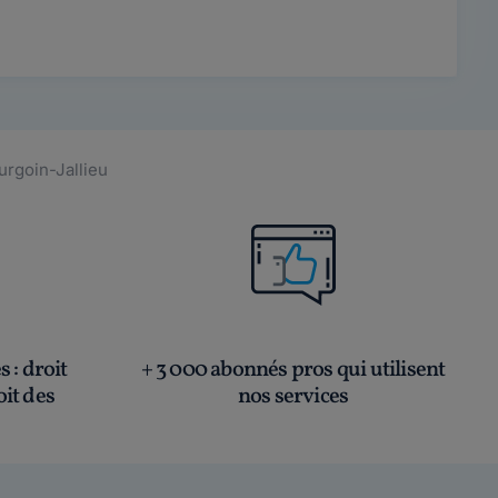
urgoin-Jallieu
és
: droit
+ 3 000 abonnés pros qui utilisent
oit des
nos services