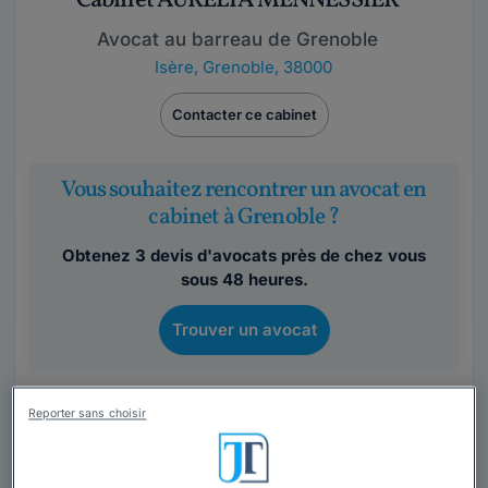
Cabinet AURÉLIA MENNESSIER
Avocat au barreau de Grenoble
Isère
,
Grenoble, 38000
Contacter ce cabinet
Vous souhaitez rencontrer un avocat en
cabinet à Grenoble ?
Obtenez 3 devis d'avocats près de chez vous
sous 48 heures.
Trouver un avocat
Reporter sans choisir