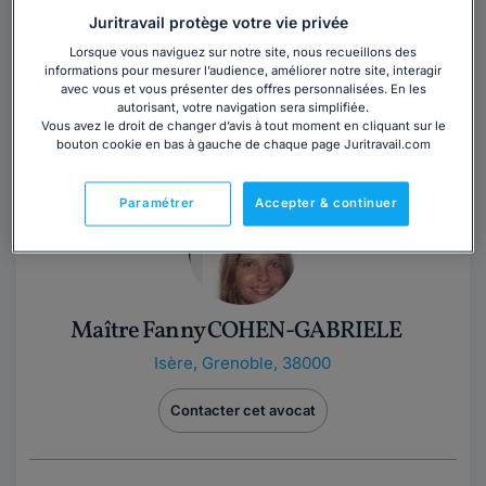
Juritravail protège votre vie privée
Maître Roselyne CHANTELOVE
Lorsque vous naviguez sur notre site, nous recueillons des
Isère
,
Grenoble, 38000
informations pour mesurer l’audience, améliorer notre site, interagir
avec vous et vous présenter des offres personnalisées. En les
autorisant, votre navigation sera simplifiée.
Contacter cet avocat
Vous avez le droit de changer d’avis à tout moment en cliquant sur le
bouton cookie en bas à gauche de chaque page Juritravail.com
Paramétrer
Accepter & continuer
Maître Fanny COHEN-GABRIELE
Isère
,
Grenoble, 38000
Contacter cet avocat