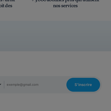
és
: droit
+ 3 000 abonnés pros qui utilisent
oit des
nos services
S'inscrire