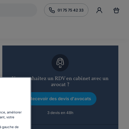
01 75 75 42 33
Vous souhaitez un RDV en cabinet avec un
avocat ?
Recevoir des devis d'avocats
3 devis en 48h
nce, améliorer
ant, votre
 à gauche de