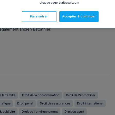
chaque page Juritravail.com
Paramétrer
Accepter & continuer
 également ancien Bâtonnier.
e la famille
Droit de la consommation
Droit de l'immobilier
rmatique
Droit pénal
Droit des assurances
Droit international
& publicité
Droit de l'environnement
Droit du sport