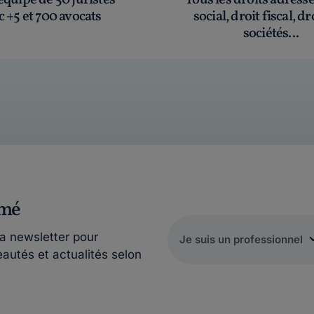
quipe de 50 juristes
Tous les droits adress
c +5 et 700 avocats
social, droit fiscal, dr
sociétés...
rmé
la newsletter pour
eautés et actualités selon