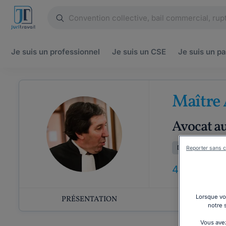
Je suis un
professionnel
Je suis un
CSE
Je suis un
pa
Maître
Avocat au
Droits fondamen
Reporter sans c
42
ANS
D'E
Lorsque vou
PRÉSENTATION
COMP
notre 
Vous avez