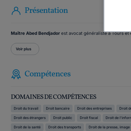
Présentation
Maître Abed Bendjador
est avocat généraliste à Tours et
Voir plus
Compétences
DOMAINES DE COMPÉTENCES
Droit du travail
Droit bancaire
Droit des entreprises
Droit d
Droit des étrangers
Droit public
Droit fiscal
Droit de l'info
Droit de la santé
Droit des transports
Droit de la presse, image 