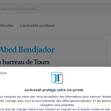
rticulier
L'actualité
juridique
 Abed Bendjador
 barreau de Tours
taux
Droit de la famille
Droit de la consommation
hoisir
XPÉRIENCE
Juritravail protège votre vie privée
s naviguez sur notre site, nous recueillons des informations pour mesurer l’audie
ÉTENCES
COORDONNÉES
site, interagir avec vous et vous présenter des offres personnalisées. En les autoris
navigation sera simplifiée.
 le droit de changer d’avis à tout moment en cliquant sur le bouton cookie en bas