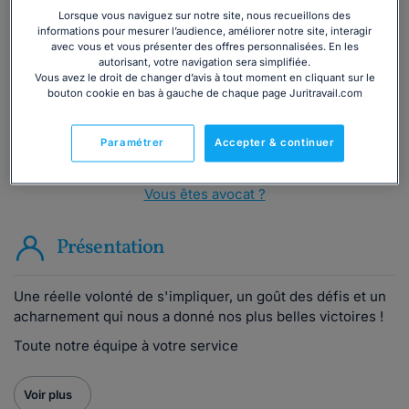
téléphone ?
Lorsque vous naviguez sur notre site, nous recueillons des
informations pour mesurer l’audience, améliorer notre site, interagir
avec vous et vous présenter des offres personnalisées. En les
Consulter immédiatement
autorisant, votre navigation sera simplifiée.
Vous avez le droit de changer d’avis à tout moment en cliquant sur le
bouton cookie en bas à gauche de chaque page Juritravail.com
ou appelez le
01 75 75 42 33
(8h à 21h du lundi au
vendredi)
Paramétrer
Accepter & continuer
Vous êtes avocat ?
Présentation
Une réelle volonté de s'impliquer, un goût des défis et un
acharnement qui nous a donné nos plus belles victoires !
Toute notre équipe à votre service
Voir plus