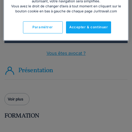
autorisant, votre navigation sera simplifiée.
Vous avez le droit de changer d’avis à tout moment en cliquant sur le
Consulter immédiatement
bouton cookie en bas à gauche de chaque page Juritravail.com
ou appelez le
01 75 75 42 33
(8h à 21h du lundi au
Paramétrer
Accepter & continuer
vendredi)
Vous êtes avocat ?
Présentation
Voir plus
FORMATION