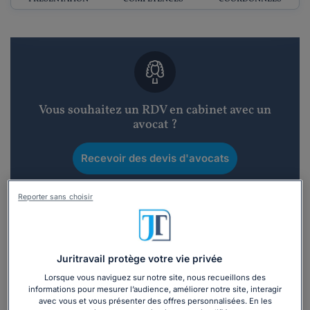
Vous souhaitez un RDV en cabinet avec un
avocat ?
Recevoir des devis d'avocats
3 devis en 48h
Reporter sans choisir
Juritravail protège votre vie privée
Lorsque vous naviguez sur notre site, nous recueillons des
Vous souhaitez une consultation par
informations pour mesurer l’audience, améliorer notre site, interagir
téléphone ?
avec vous et vous présenter des offres personnalisées. En les