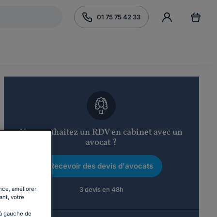
01 75 75 42 33
Vous souhaitez un RDV en cabinet avec un
avocat ?
Recevoir des devis d'avocats
nce, améliorer
3 devis en 48h
ant, votre
 à gauche de