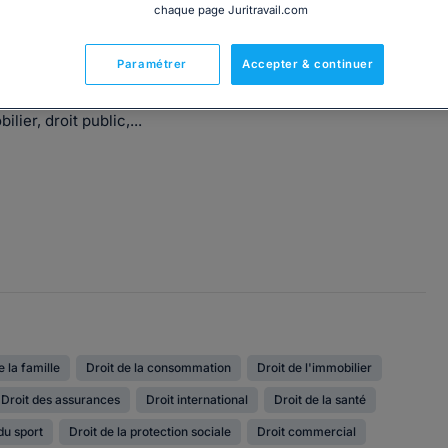
chaque page Juritravail.com
Paramétrer
Accepter & continuer
ons en ligne dans les différents domaines du droit : droit
ilier, droit public,...
e la famille
Droit de la consommation
Droit de l'immobilier
Droit des assurances
Droit international
Droit de la santé
du sport
Droit de la protection sociale
Droit commercial