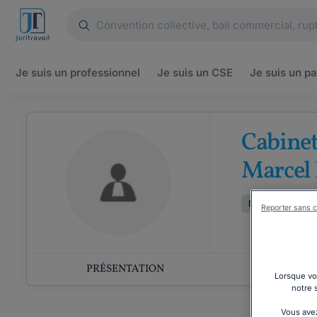
Je suis un
professionnel
Je suis un
CSE
Je suis un
pa
Cabinet
Marcel
Droit de la famill
Reporter sans c
PRÉSENTATION
COMP
Lorsque vou
notre 
Vous avez