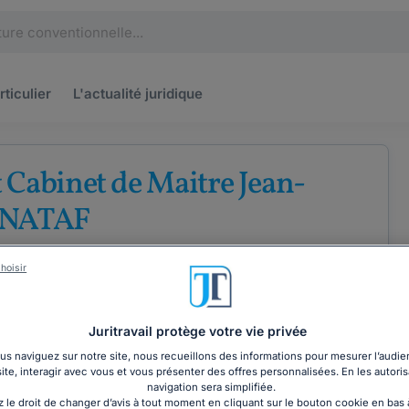
rticulier
L'actualité
juridique
 Cabinet de Maitre Jean-
 NATAF
e
Droit des entreprises
Droit des assurances
hoisir
Juritravail protège votre vie privée
ÉTENCES
COORDONNÉES
s naviguez sur notre site, nous recueillons des informations pour mesurer l’audie
site, interagir avec vous et vous présenter des offres personnalisées. En les autoris
navigation sera simplifiée.
 le droit de changer d’avis à tout moment en cliquant sur le bouton cookie en bas