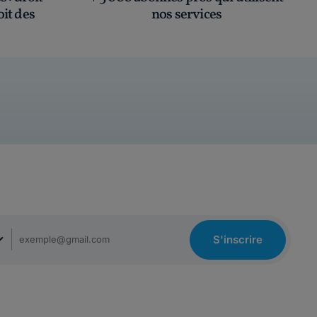
oit des
nos services
S'inscrire