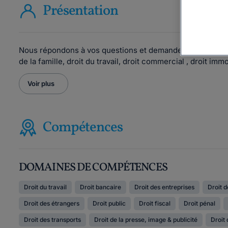
Présentation
Nous répondons à vos questions et demandes de consultati
de la famille, droit du travail, droit commercial , droit immob
Voir plus
Compétences
DOMAINES DE COMPÉTENCES
Droit du travail
Droit bancaire
Droit des entreprises
Droit d
Droit des étrangers
Droit public
Droit fiscal
Droit pénal
Droit des transports
Droit de la presse, image & publicité
Droit 