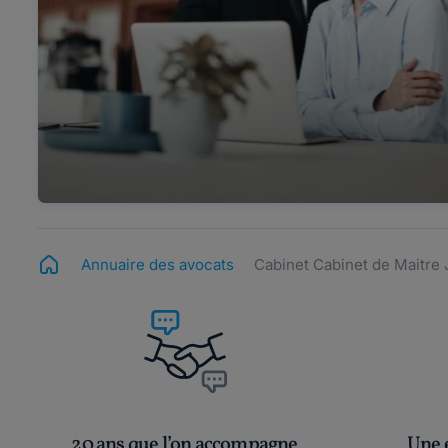
Annuaire des avocats
Cabinet Cabinet de Maitr
20 ans que l’on accompagne
Une é