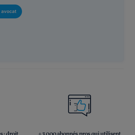
 avocat
és
: droit
+ 3 000 abonnés pros qui utilisent