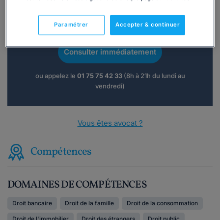
Vous souhaitez une consultation par
Paramétrer
Accepter & continuer
téléphone ?
Consulter immédiatement
ou appelez le
01 75 75 42 33
(8h à 21h du lundi au
vendredi)
Vous êtes avocat ?
Compétences
DOMAINES DE COMPÉTENCES
Droit bancaire
Droit de la famille
Droit de la consommation
Droit de l'immobilier
Droit des étrangers
Droit public