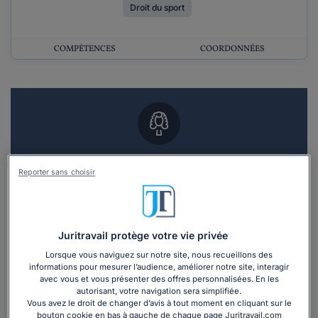
Droit du sport
COMPÉTENCES
COORDONNÉES
Vous souhaitez un RDV en cabinet avec un
Reporter sans choisir
avocat ?
Recevoir des devis d'avocats
Juritravail protège votre vie privée
3 devis en 48h
Lorsque vous naviguez sur notre site, nous recueillons des
informations pour mesurer l’audience, améliorer notre site, interagir
avec vous et vous présenter des offres personnalisées. En les
autorisant, votre navigation sera simplifiée.
Vous avez le droit de changer d’avis à tout moment en cliquant sur le
bouton cookie en bas à gauche de chaque page Juritravail.com