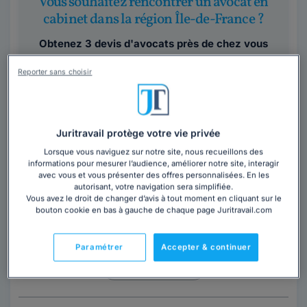
Vous souhaitez rencontrer un avocat en
cabinet dans la région Île-de-France ?
Obtenez 3 devis d'avocats près de chez vous
sous 48 heures.
Reporter sans choisir
Trouver un avocat
Juritravail protège votre vie privée
Lorsque vous naviguez sur notre site, nous recueillons des
informations pour mesurer l’audience, améliorer notre site, interagir
avec vous et vous présenter des offres personnalisées. En les
autorisant, votre navigation sera simplifiée.
Vous avez le droit de changer d’avis à tout moment en cliquant sur le
bouton cookie en bas à gauche de chaque page Juritravail.com
Cabinet CABINET BELFALEH
Val-de-Marne
,
L'Haÿ-les-Roses, 94240
Paramétrer
Accepter & continuer
Contacter ce cabinet