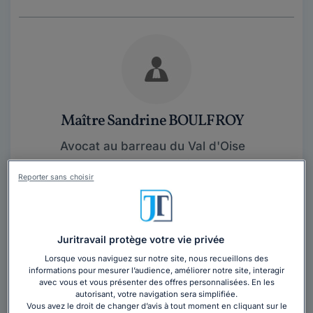
Maître Sandrine BOULFROY
Avocat au barreau du Val d'Oise
Val-d'Oise
,
Argenteuil, 95100
Reporter sans choisir
Contacter cet avocat
Conseil et assistance tant auprès de particuliers que
Juritravail protège votre vie privée
d'entreprises dans les domaines du droit du travail,
Lorsque vous naviguez sur notre site, nous recueillons des
réparation du préjudice corporel...
Lire la suite
informations pour mesurer l’audience, améliorer notre site, interagir
avec vous et vous présenter des offres personnalisées. En les
autorisant, votre navigation sera simplifiée.
Vous souhaitez rencontrer un avocat en
Vous avez le droit de changer d’avis à tout moment en cliquant sur le