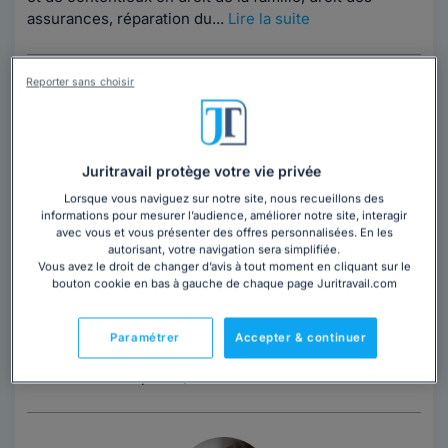
assurances, réparation du...
Lire la suite
Reporter sans choisir
Juritravail protège votre vie privée
Maître Amelie MARTIN
Lorsque vous naviguez sur notre site, nous recueillons des
informations pour mesurer l’audience, améliorer notre site, interagir
Eure
,
Évreux, 27000
avec vous et vous présenter des offres personnalisées. En les
autorisant, votre navigation sera simplifiée.
Vous avez le droit de changer d’avis à tout moment en cliquant sur le
Contacter cet avocat
bouton cookie en bas à gauche de chaque page Juritravail.com
Un avocat disponible et à votre écoute. Généraliste,
Paramétrer
Accepter & continuer
Maître MARTIN vous accompagnera dans divers
domaines: droit privé (conflit de...
Lire la suite