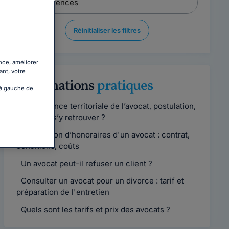
Réinitialiser les filtres
nce, améliorer
ant, votre
Informations
pratiques
 à gauche de
Compétence territoriale de l’avocat, postulation,
comment s’y retrouver ?
Convention d’honoraires d'un avocat : contrat,
conditions, coûts
Un avocat peut-il refuser un client ?
Consulter un avocat pour un divorce : tarif et
préparation de l'entretien
Quels sont les tarifs et prix des avocats ?