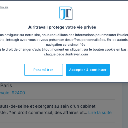
EAU MATHILDE
Contacter ce cabinet
hoisir
s Hauts de Seine
ois-Perret, 92300
Juritravail protège votre vie privée
e
s naviguez sur notre site, nous recueillons des informations pour mesurer l’audie
site, interagir avec vous et vous présenter des offres personnalisées. En les autoris
navigation sera simplifiée.
ans les domaines du droit pénal, de la réparation des
 le droit de changer d’avis à tout moment en cliquant sur le bouton cookie en bas
 droit médical. EN DROIT...
Lire la suite
chaque page Juritravail.com
Paramétrer
Accepter & continuer
RA SERY AVOCAT
Contacter ce cabinet
Paris
voie, 92400
auts-de-seine et exerçant au sein d'un cabinet
ste : *en droit commercial, des affaires et...
Lire la suite