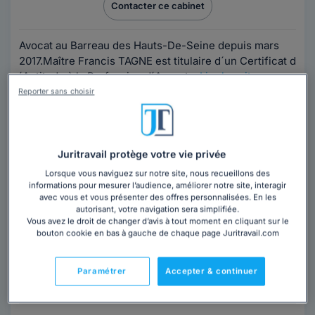
Contacter ce cabinet
Avocat au Barreau des Hauts-De-Seine depuis mars
2017.Maître Francis TAGNE est titulaire d´un Certificat d
´Aptitude à la Profession d´Avocat...
Lire la suite
Reporter sans choisir
Juritravail protège votre vie privée
Lorsque vous naviguez sur notre site, nous recueillons des
informations pour mesurer l’audience, améliorer notre site, interagir
avec vous et vous présenter des offres personnalisées. En les
Maître Guillaume PERRIER
autorisant, votre navigation sera simplifiée.
Vous avez le droit de changer d’avis à tout moment en cliquant sur le
Avocat au barreau des Hauts de Seine
bouton cookie en bas à gauche de chaque page Juritravail.com
Hauts-de-Seine
,
Nanterre, 92000
Paramétrer
Accepter & continuer
Contacter cet avocat