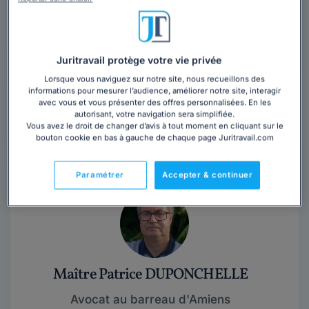
en droit des affaires le Cabinet intervient pour tout
recouvrement de créances...
Lire la suite
Vous souhaitez rencontrer un avocat en
Juritravail protège votre vie privée
cabinet dans le département Somme ?
Lorsque vous naviguez sur notre site, nous recueillons des
informations pour mesurer l’audience, améliorer notre site, interagir
Obtenez 3 devis d'avocats près de chez vous
avec vous et vous présenter des offres personnalisées. En les
autorisant, votre navigation sera simplifiée.
sous 48 heures.
Vous avez le droit de changer d’avis à tout moment en cliquant sur le
bouton cookie en bas à gauche de chaque page Juritravail.com
Trouver un avocat
Paramétrer
Accepter & continuer
Maître Patrice DUPONCHELLE
Avocat au barreau d'Amiens