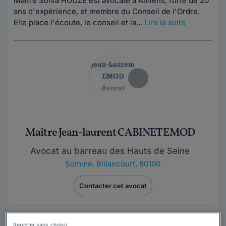
Maître Sonia HOUZE est avocate à Amiens, forte de 20
ans d'expérience, et membre du Conseil de l'Ordre.
Elle place l'écoute, le conseil et la...
Lire la suite
Maître Jean-laurent CABINET EMOD
Avocat au barreau des Hauts de Seine
Somme
,
Billancourt, 80190
Contacter cet avocat
Outre le droit du travail, les matières immobilières,
Reporter sans choisir