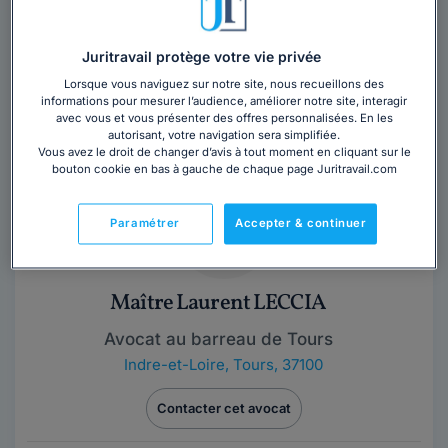
Maître Quentin GENTILHOMME
Avocat au barreau de Tours
Juritravail protège votre vie privée
Indre-et-Loire
,
Tours, 37100
Lorsque vous naviguez sur notre site, nous recueillons des
informations pour mesurer l’audience, améliorer notre site, interagir
Contacter cet avocat
avec vous et vous présenter des offres personnalisées. En les
autorisant, votre navigation sera simplifiée.
Vous avez le droit de changer d’avis à tout moment en cliquant sur le
bouton cookie en bas à gauche de chaque page Juritravail.com
Paramétrer
Accepter & continuer
Maître Laurent LECCIA
Avocat au barreau de Tours
Indre-et-Loire
,
Tours, 37100
Contacter cet avocat