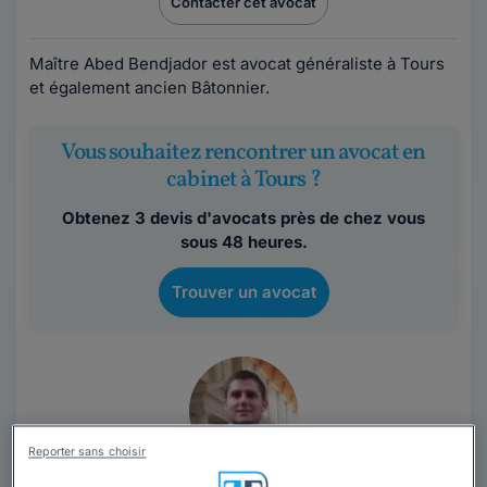
Contacter cet avocat
Maître Abed Bendjador est avocat généraliste à Tours
et également ancien Bâtonnier.
Vous souhaitez rencontrer un avocat en
cabinet à Tours ?
Obtenez 3 devis d'avocats près de chez vous
sous 48 heures.
Trouver un avocat
Reporter sans choisir