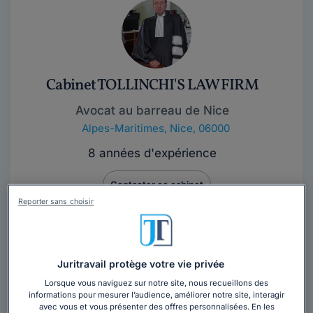
Cabinet TOLLINCHI'S LAW FIRM
Avocat au barreau de Nice
Alpes-Maritimes
,
Nice, 06000
8 années d'expérience
Contacter ce cabinet
Reporter sans choisir
Avocat à la Cour et associé dirigeant de la SELARL
TOLLINCHI’S LAW FIRM, Maître TOLLINCHI est inscrit
au Barreau de Nice (Toque...
Lire la suite
Juritravail protège votre vie privée
Lorsque vous naviguez sur notre site, nous recueillons des
informations pour mesurer l’audience, améliorer notre site, interagir
avec vous et vous présenter des offres personnalisées. En les