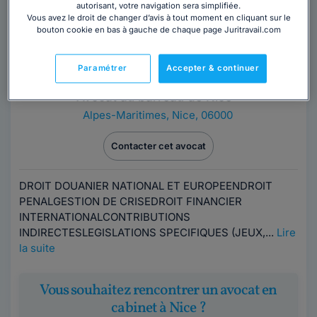
autorisant, votre navigation sera simplifiée.
Vous avez le droit de changer d’avis à tout moment en cliquant sur le
bouton cookie en bas à gauche de chaque page Juritravail.com
Maître Jean-François FOUQUÉ
Paramétrer
Accepter & continuer
Avocat au barreau de Nice
Alpes-Maritimes
,
Nice, 06000
Contacter cet avocat
DROIT DOUANIER NATIONAL ET EUROPEENDROIT
PENALGESTION DE CRISEDROIT FINANCIER
INTERNATIONALCONTRIBUTIONS
INDIRECTESLEGISLATIONS SPECIFIQUES (JEUX,...
Lire
la suite
Vous souhaitez rencontrer un avocat en
cabinet à Nice ?