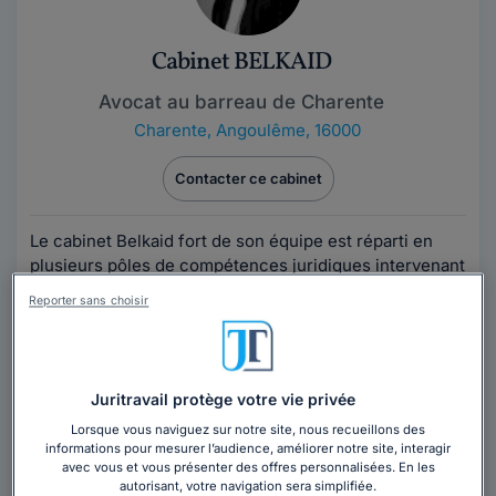
Cabinet BELKAID
Avocat au barreau de Charente
Charente
,
Angoulême, 16000
Contacter ce cabinet
Le cabinet Belkaid fort de son équipe est réparti en
plusieurs pôles de compétences juridiques intervenant
dans toutes les matières du...
Lire la suite
Reporter sans choisir
Juritravail protège votre vie privée
Lorsque vous naviguez sur notre site, nous recueillons des
informations pour mesurer l’audience, améliorer notre site, interagir
avec vous et vous présenter des offres personnalisées. En les
Maître Sébastien GROLLEAU
autorisant, votre navigation sera simplifiée.