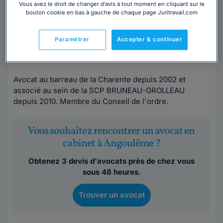
Vous avez le droit de changer d’avis à tout moment en cliquant sur le
bouton cookie en bas à gauche de chaque page Juritravail.com
Avocat au barreau de Charente
Charente
,
Angoulême, 16000
Paramétrer
Accepter & continuer
Contacter cet avocat
Avocat au barreau de la Charente depuis 2002 et
associé au sein de la SCP BRUNEAU-GROLLEAU
depuis 2010. Membre du Conseil de l'ordre.
Vous souhaitez rencontrer un avocat en
cabinet à Angoulême ?
Obtenez 3 devis d'avocats près de chez vous
sous 48 heures.
Trouver un avocat