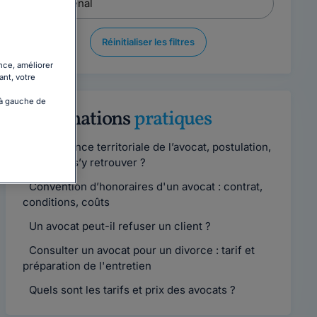
Réinitialiser les filtres
nce, améliorer
ant, votre
 à gauche de
Informations
pratiques
Compétence territoriale de l’avocat, postulation,
comment s’y retrouver ?
Convention d’honoraires d'un avocat : contrat,
conditions, coûts
Un avocat peut-il refuser un client ?
Consulter un avocat pour un divorce : tarif et
préparation de l'entretien
Quels sont les tarifs et prix des avocats ?