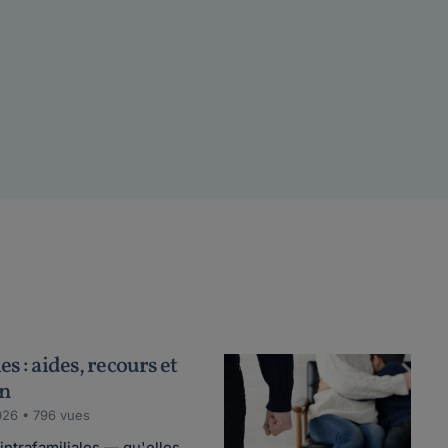
s : aides, recours et
on
026 • 796 vues
ntrafamiliales — qu'elles