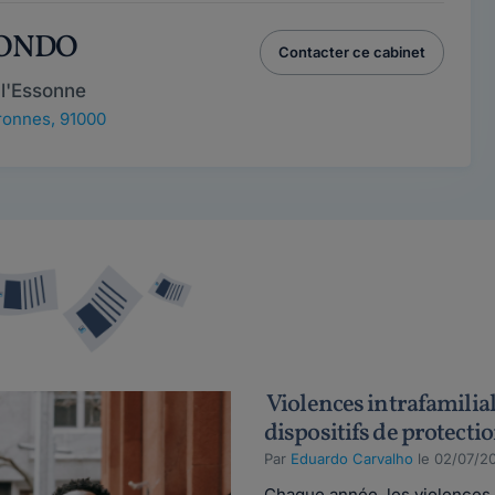
BONDO
Contacter ce cabinet
l'Essonne
ronnes, 91000
Violences intrafamiliale
dispositifs de protecti
Par
Eduardo Carvalho
le 02/07/2
Chaque année, les violences i