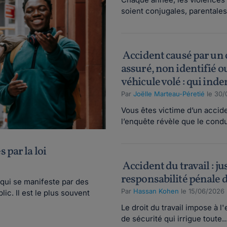
soient conjugales, parentales 
Accident causé par un
assuré, non identifié o
véhicule volé : qui inde
Par
Joëlle Marteau-Péretié
le 30/
Vous êtes victime d’un acciden
l’enquête révèle que le condu
 par la loi
Accident du travail : ju
responsabilité pénale 
qui se manifeste par des
Par
Hassan Kohen
le 15/06/2026 
c. Il est le plus souvent
Le droit du travail impose à 
de sécurité qui irrigue toute..