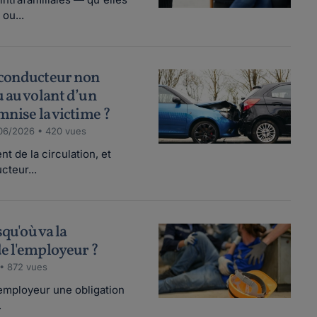
ou...
 conducteur non
u au volant d’un
mnise la victime ?
06/2026 • 420 vues
t de la circulation, et
cteur...
squ'où va la
de l'employeur ?
• 872 vues
l'employeur une obligation
.