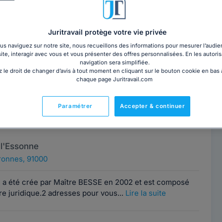
DIARD
Contacter cet avocat
l'Essonne
Juritravail protège votre vie privée
ronnes, 91000
s naviguez sur notre site, nous recueillons des informations pour mesurer l’audie
site, interagir avec vous et vous présenter des offres personnalisées. En les autoris
te en droit de la famille ( divorce, séparation, pacs,
navigation sera simplifiée.
 le droit de changer d’avis à tout moment en cliquant sur le bouton cookie en bas
binage, liquidation de la...
Lire la suite
chaque page Juritravail.com
AVOCATS - ME
Paramétrer
Accepter & continuer
Contacter ce cabinet
l'Essonne
ronnes, 91000
 a été crée par Maître BESSE en 2002 et est composé
ire juridique.2 adresses pour vous...
Lire la suite