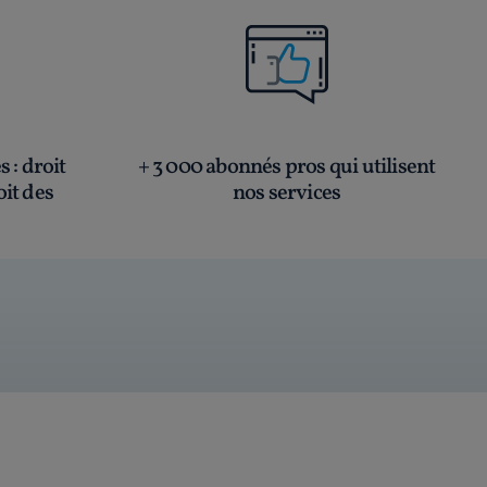
és
: droit
+ 3 000 abonnés pros qui utilisent
oit des
nos services