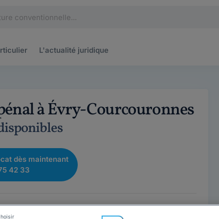
rticulier
L'actualité
juridique
 pénal à Évry-Courcouronnes
 disponibles
cat dès maintenant
75 42 33
hoisir