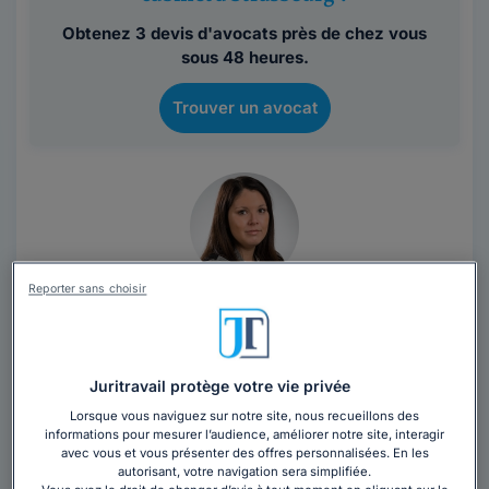
Obtenez 3 devis d'avocats près de chez vous
sous 48 heures.
Trouver un avocat
Reporter sans choisir
Cabinet ELODIE RICHARD AVOCAT
Avocat au barreau de Strasbourg
Bas-Rhin
,
Strasbourg, 67000
Juritravail protège votre vie privée
12 années d'expérience
Lorsque vous naviguez sur notre site, nous recueillons des
informations pour mesurer l’audience, améliorer notre site, interagir
avec vous et vous présenter des offres personnalisées. En les
Contacter ce cabinet
autorisant, votre navigation sera simplifiée.