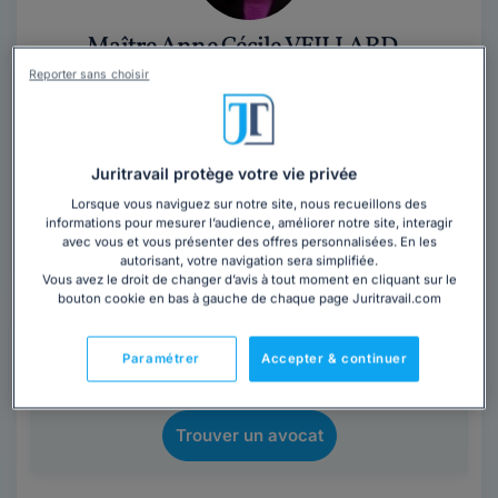
Maître Anne Cécile VEILLARD
Reporter sans choisir
Avocat au barreau de Vannes
Morbihan
,
Vannes, 56000
Contacter cet avocat
Juritravail protège votre vie privée
Lorsque vous naviguez sur notre site, nous recueillons des
informations pour mesurer l’audience, améliorer notre site, interagir
Membre de l'AARPI ALEX CONSEIL
avec vous et vous présenter des offres personnalisées. En les
autorisant, votre navigation sera simplifiée.
Vous avez le droit de changer d’avis à tout moment en cliquant sur le
Vous souhaitez rencontrer un avocat en
bouton cookie en bas à gauche de chaque page Juritravail.com
cabinet à Vannes ?
Obtenez 3 devis d'avocats près de chez vous
Paramétrer
Accepter & continuer
sous 48 heures.
Trouver un avocat