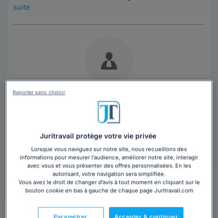
suite
Reporter sans choisir
Maître Colette METZINGER
Avocat au barreau de Sarreguemines
Moselle
,
Bliesbruck, 57200
Juritravail protège votre vie privée
Contacter cet avocat
Lorsque vous naviguez sur notre site, nous recueillons des
informations pour mesurer l’audience, améliorer notre site, interagir
avec vous et vous présenter des offres personnalisées. En les
autorisant, votre navigation sera simplifiée.
Vous souhaitez rencontrer un avocat en
Vous avez le droit de changer d’avis à tout moment en cliquant sur le
cabinet à Bliesbruck ?
bouton cookie en bas à gauche de chaque page Juritravail.com
Obtenez 3 devis d'avocats près de chez vous
Paramétrer
Accepter & continuer