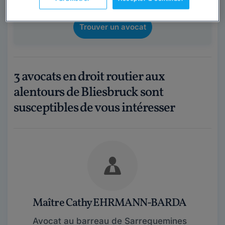
sous 48 heures.
Trouver un avocat
3 avocats en droit routier aux
alentours de Bliesbruck sont
susceptibles de vous intéresser
Maître Cathy EHRMANN-BARDA
Avocat au barreau de Sarreguemines