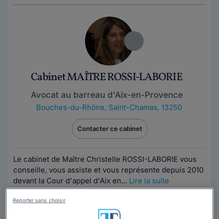
Cabinet MAÎTRE ROSSI-LABORIE
Avocat au barreau d'Aix-en-Provence
Bouches-du-Rhône
,
Saint-Chamas, 13250
Contacter ce cabinet
Le cabinet de Maître Christelle ROSSI-LABORIE vous
conseille, vous assiste et vous représente depuis 2010
devant la Cour d'appel d'Aix en...
Lire la suite
Reporter sans choisir
Vous souhaitez rencontrer un avocat en