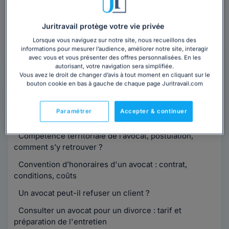
cabinet à Saint-Chamas ?
Obtenez 3 devis d'avocats près de chez vous
Juritravail protège votre vie privée
sous 48 heures.
Lorsque vous naviguez sur notre site, nous recueillons des
informations pour mesurer l’audience, améliorer notre site, interagir
Trouver un avocat
avec vous et vous présenter des offres personnalisées. En les
autorisant, votre navigation sera simplifiée.
Vous avez le droit de changer d’avis à tout moment en cliquant sur le
bouton cookie en bas à gauche de chaque page Juritravail.com
Paramétrer
Accepter & continuer
Informations
pratiques
Compétence territoriale de l’avocat, postulation,
comment s’y retrouver ?
Convention d’honoraires d'un avocat : contrat,
conditions, coûts
Un avocat peut-il refuser un client ?
Consulter un avocat pour un divorce : tarif et
préparation de l'entretien