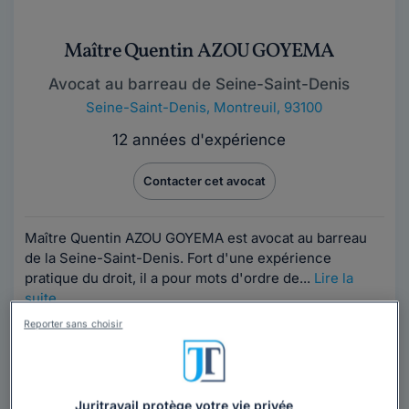
Maître Quentin AZOU GOYEMA
Avocat au barreau de Seine-Saint-Denis
Seine-Saint-Denis
,
Montreuil, 93100
12 années d'expérience
Contacter cet avocat
Maître Quentin AZOU GOYEMA est avocat au barreau
de la Seine-Saint-Denis. Fort d'une expérience
pratique du droit, il a pour mots d'ordre de...
Lire la
suite
Reporter sans choisir
Vous souhaitez rencontrer un avocat en
cabinet dans la région Île-de-France ?
Juritravail protège votre vie privée
Obtenez 3 devis d'avocats près de chez vous