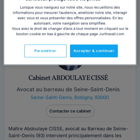
sous 48 heures.
Lorsque vous naviguez sur notre site, nous recueillons des
informations pour mesurer l’audience, améliorer notre site, interagir
avec vous et vous présenter des offres personnalisées. En les
Trouver un avocat
autorisant, votre navigation sera simplifiée.
Vous avez le droit de changer d’avis à tout moment en cliquant sur le
bouton cookie en bas à gauche de chaque page Juritravail.com
Paramétrer
Accepter & continuer
Cabinet ABDOULAYE CISSÉ
Avocat au barreau de Seine-Saint-Denis
Seine-Saint-Denis
,
Bobigny, 93000
Contacter ce cabinet
Maître Abdoulaye CISSE, avocat au Barreau de Seine-
Saint-Denis (93) intervient principalement dans les