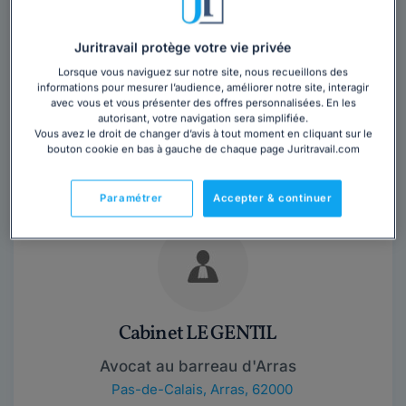
Juritravail protège votre vie privée
Cabinet ROTELLINI PIERRE
Lorsque vous naviguez sur notre site, nous recueillons des
informations pour mesurer l’audience, améliorer notre site, interagir
Avocat au barreau d'Arras
avec vous et vous présenter des offres personnalisées. En les
Pas-de-Calais
,
Arras, 62000
autorisant, votre navigation sera simplifiée.
Vous avez le droit de changer d’avis à tout moment en cliquant sur le
bouton cookie en bas à gauche de chaque page Juritravail.com
Contacter ce cabinet
Paramétrer
Accepter & continuer
Cabinet LE GENTIL
Avocat au barreau d'Arras
Pas-de-Calais
,
Arras, 62000