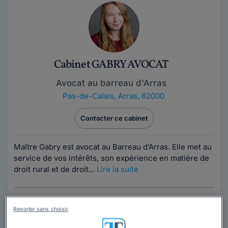
Cabinet GABRY AVOCAT
Avocat au barreau d'Arras
Pas-de-Calais
,
Arras, 62000
Contacter ce cabinet
Maître Gabry est avocat au Barreau d’Arras. Elle met au
service de vos intérêts, son expérience en matière de
droit rural et de droit...
Lire la suite
Reporter sans choisir