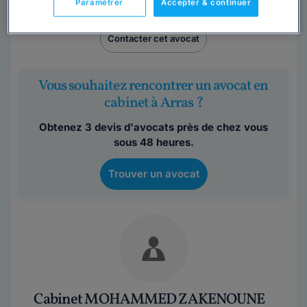
Paramétrer
Accepter & continuer
Pas-de-Calais
,
Arras, 62000
Contacter cet avocat
Vous souhaitez rencontrer un avocat en
cabinet à Arras ?
Obtenez 3 devis d'avocats près de chez vous
sous 48 heures.
Trouver un avocat
Cabinet MOHAMMED ZAKENOUNE