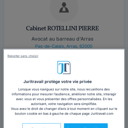
Cabinet ROTELLINI PIERRE
Avocat au barreau d'Arras
Pas-de-Calais
,
Arras, 62000
Reporter sans choisir
Contacter ce cabinet
Juritravail protège votre vie privée
Lorsque vous naviguez sur notre site, nous recueillons des
informations pour mesurer l’audience, améliorer notre site, interagir
avec vous et vous présenter des offres personnalisées. En les
autorisant, votre navigation sera simplifiée.
Vous avez le droit de changer d’avis à tout moment en cliquant sur le
Maître Marie-charlotte PIRON
bouton cookie en bas à gauche de chaque page Juritravail.com
Avocat au barreau d'Arras