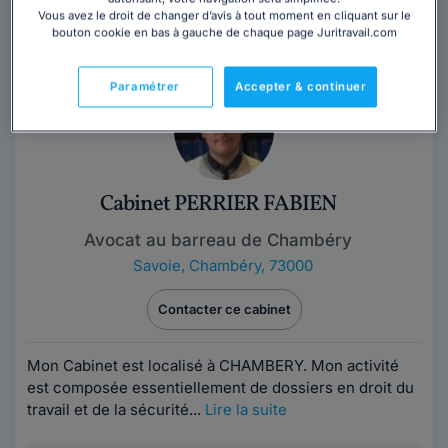
Vous avez le droit de changer d’avis à tout moment en cliquant sur le
commercial et des sociétés - Droit...
Lire la suite
bouton cookie en bas à gauche de chaque page Juritravail.com
Paramétrer
Accepter & continuer
Cabinet PERRIER FABIEN
Avocat au barreau de Chambéry
Savoie
,
Chambéry, 73000
Contacter ce cabinet
Mon Cabinet est localisé à CHAMBERY. Mon activité
est composée essentiellement de dossiers en droit du
travail et de la sécurité...
Lire la suite