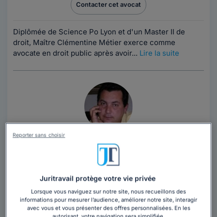
Contacter cet avocat
Diplômée de Science Po Lyon et d'un Master II de
droit, Maître Clémentine Métier exerce comme
avocate en droit public après avoir...
Lire la suite
Reporter sans choisir
Maître Christophe VERNIER
Savoie
,
Chambéry, 73000
Contacter cet avocat
Juritravail protège votre vie privée
Lorsque vous naviguez sur notre site, nous recueillons des
informations pour mesurer l’audience, améliorer notre site, interagir
Cabinet dont les activités prédominantes sont
avec vous et vous présenter des offres personnalisées. En les
exercées en matière de : - Droit des affaires - Droit
autorisant, votre navigation sera simplifiée.