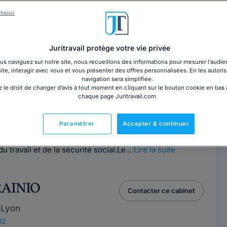
in CHASSANY
Contacter cet avocat
hoisir
06
Juritravail protège votre vie privée
s naviguez sur notre site, nous recueillons des informations pour mesurer l’audie
site, interagir avec vous et vous présenter des offres personnalisées. En les autoris
ON DAHAN
navigation sera simplifiée.
Contacter ce cabinet
 le droit de changer d’avis à tout moment en cliquant sur le bouton cookie en bas
chaque page Juritravail.com
 Lyon
Paramétrer
Accepter & continuer
 clientèle composée d'entreprises et de particuliers
u travail et de la sécurité social.Le...
Lire la suite
RAINIO
Contacter ce cabinet
 Lyon
02