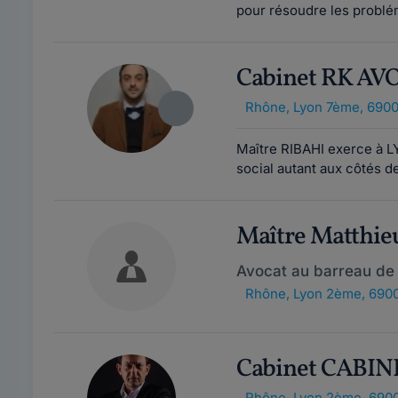
pour résoudre les problé
Cabinet RK AV
Rhône
,
Lyon 7ème, 690
Maître RIBAHI exerce à LY
social autant aux côtés de
Maître Matthi
Avocat au barreau de
Rhône
,
Lyon 2ème, 690
Cabinet CABI
Rhône
,
Lyon 2ème, 690