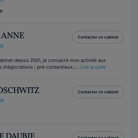
e
Y ANNE
Contacter ce cabinet
02
binet depuis 2001, je consacre mon activité aux
s (négociations ; pré-contentieux ;...
Lire la suite
 LOSCHWITZ
Contacter ce cabinet
09
RE DAUBIE
Contacter ce cabinet