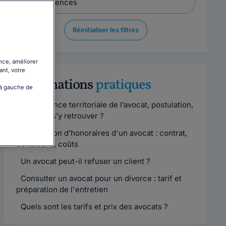
Réinitialiser les filtres
nce, améliorer
ant, votre
Informations
pratiques
 à gauche de
Compétence territoriale de l’avocat, postulation,
comment s’y retrouver ?
Convention d’honoraires d'un avocat : contrat,
conditions, coûts
Un avocat peut-il refuser un client ?
Consulter un avocat pour un divorce : tarif et
préparation de l'entretien
Quels sont les tarifs et prix des avocats ?