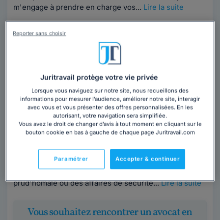
m'engage à prendre en charge vos...
Lire la suite
Reporter sans choisir
Juritravail protège votre vie privée
Lorsque vous naviguez sur notre site, nous recueillons des
Maître Marine VARLET
informations pour mesurer l’audience, améliorer notre site, interagir
avec vous et vous présenter des offres personnalisées. En les
Rhône
,
Villeurbanne, 69100
autorisant, votre navigation sera simplifiée.
Vous avez le droit de changer d’avis à tout moment en cliquant sur le
bouton cookie en bas à gauche de chaque page Juritravail.com
Contacter cet avocat
Paramétrer
Accepter & continuer
Le cabinet assiste les salariés qui souhaitent intenter
une action contentieuse devant une juridiction
prud'homale ou des affaires de sécurité...
Lire la suite
Vous souhaitez rencontrer un avocat en