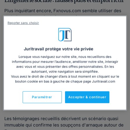
L'ingénierie sociale : fausses pubs et emploi fictif
Plus inquiétant encore, Fxnovus.com semble utiliser des
techniques de manipulation avancées :
Reporter sans choisir
Le "Deepfake" marketing :
la plateforme est accusée
d'utiliser l'image de célébrités ou de médias reconnus
sans leur accord pour crédibiliser ses offres. C'est une
technique classique de
fake news
publicitaire.
Juritravail protège votre vie privée
Le piège de l'emploi :
au-delà du trading, des
Lorsque vous naviguez sur notre site, nous recueillons des
signalements font état de fausses offres d'emploi. Les
informations pour mesurer l’audience, améliorer notre site, interagir
avec vous et vous présenter des offres personnalisées. En les
candidats se voient réclamer des "frais administratifs"
autorisant, votre navigation sera simplifiée.
initiaux pour un poste qui n'existe pas. Cette
Vous avez le droit de changer d’avis à tout moment en cliquant sur le
diversification des fraudes est un signal d'alarme
bouton cookie en bas à gauche de chaque page Juritravail.com
majeur.
Paramétrer
Accepter & continuer
Le mode opératoire : du dépôt au blocage des
fonds
Les témoignages recueillis décrivent un scénario quasi
immuable qui confirme les soupçons d'arnaque autour de